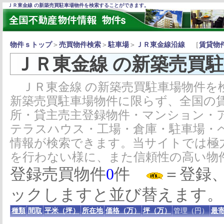
ＪＲ東金線 の新築売買駐車場物件を検索することができます。
物件ｓトップ
＞
売買物件検索
＞
駐車場
＞
ＪＲ東金線沿線
［
賃貸物
ＪＲ東金線 の新築売買
ＪＲ東金線 の新築売買駐車場物件を
新築売買駐車場物件に限らず、全国の
所・貸主売主登録物件・マンション・
テラスハウス・工場・倉庫・駐車場・
情報が検索できます。当サイトでは極
を行わない様に、また信頼性の高い物
登録売買物件
0
件
＝登録
ックしますと並び替えます。
種類
間取
平米（坪）
所在地
価格（万）
坪（万）
管理（円）
最寄