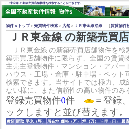
ＪＲ東金線 の新築売買店舗物件を検索することができます。
物件ｓトップ
＞
売買物件検索
＞
店舗
＞
ＪＲ東金線沿線
［
賃貸物件
ＪＲ東金線 の新築売買
ＪＲ東金線 の新築売買店舗物件を検
築売買店舗物件に限らず、全国の賃貸
主売主登録物件・マンション・アパー
ハウス・工場・倉庫・駐車場・ペット
検索できます。当サイトでは極力、成
ない様に、また信頼性の高い物件のみ
登録売買物件
0
件
＝登録
ックしますと並び替えます。
種類
間取
平米（坪）
所在地
価格（万）
坪（万）
管理（円）
最寄