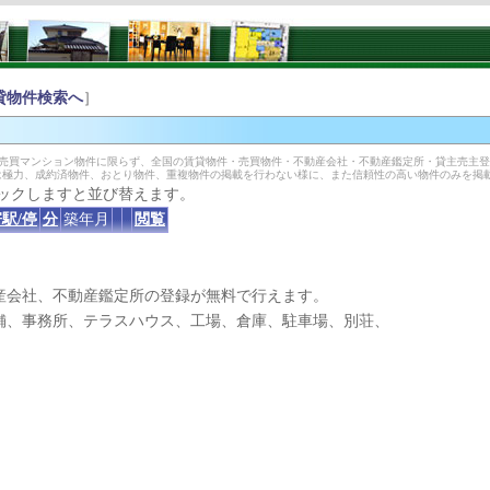
貸物件検索へ
］
築売買マンション物件に限らず、全国の賃貸物件・売買物件・不動産会社・不動産鑑定所・貸主売主
は極力、成約済物件、おとり物件、重複物件の掲載を行わない様に、また信頼性の高い物件のみを掲
ックしますと並び替えます。
駅/停
分
築年月
閲覧
産会社、不動産鑑定所の登録が無料で行えます。
、事務所、テラスハウス、工場、倉庫、駐車場、別荘、