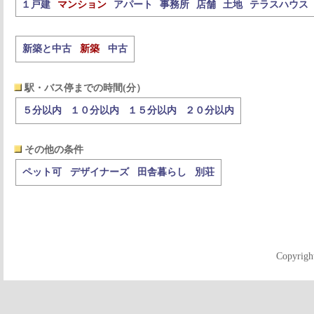
１戸建
マンション
アパート
事務所
店舗
土地
テラスハウス
新築と中古
新築
中古
駅・バス停までの時間(分）
５分以内
１０分以内
１５分以内
２０分以内
その他の条件
ペット可
デザイナーズ
田舎暮らし
別荘
Copyrigh