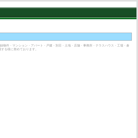
登録物件・マンション・アパート・戸建・別荘・土地・店舗・事務所・テラスハウス・工場・倉
載する様に努めております。