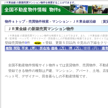
ＪＲ東金線 の新築売買マンション物件を検索することができます。
物件ｓトップ
＞
売買物件検索
＞
マンション
＞
ＪＲ東金線沿線
［
賃
ＪＲ東金線 の新築売買マンション物件
ＪＲ東金線 の新築売買マンション物件を検索することができます。また、ＪＲ東金線 の新
庫・駐車場・ペット可・デザイナーズ・田舎暮らしの不動産情報が検索できます。当サイトで
登録売買物件
0
件
＝登録、更新５日以内 ※見出の下線をクリ
種類
間取
平米（坪）
所在地
価格（万）
坪（万）
管理（円）
最寄
全国不動産物件情報サイト物件ｓでは賃貸物件、売買物件、不動
登録できる物件の種類は戸建、マンション、アパート、土地、店舗
ペット可、デザイナー、田舎暮らしの不動産情報です。