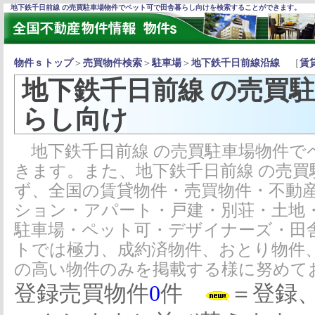
地下鉄千日前線 の売買駐車場物件でペット可で田舎暮らし向けを検索することができます。
物件ｓトップ
＞
売買物件検索
＞
駐車場
＞
地下鉄千日前線沿線
［
賃
地下鉄千日前線 の売買
らし向け
地下鉄千日前線 の売買駐車場物件で
きます。また、地下鉄千日前線 の売
ず、全国の賃貸物件・売買物件・不動
ション・アパート・戸建・別荘・土地
駐車場・ペット可・デザイナーズ・田
トでは極力、成約済物件、おとり物件
の高い物件のみを掲載する様に努めて
登録売買物件
0
件
＝登録