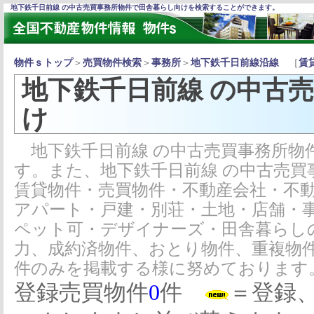
地下鉄千日前線 の中古売買事務所物件で田舎暮らし向けを検索することができます。
物件ｓトップ
＞
売買物件検索
＞
事務所
＞
地下鉄千日前線沿線
［
賃
地下鉄千日前線 の中古
け
地下鉄千日前線 の中古売買事務所物
す。また、地下鉄千日前線 の中古売
賃貸物件・売買物件・不動産会社・不
アパート・戸建・別荘・土地・店舗・
ペット可・デザイナーズ・田舎暮らし
力、成約済物件、おとり物件、重複物
件のみを掲載する様に努めております
登録売買物件
0
件
＝登録