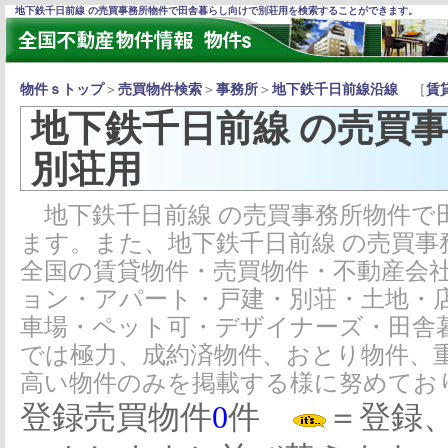
地下鉄千日前線 の売買事務所物件で田舎暮らし向けで別荘用を検索することができます。
物件ｓトップ
＞
売買物件検索
＞
事務所
＞
地下鉄千日前線沿線
［
賃
地下鉄千日前線 の売買
別荘用
地下鉄千日前線 の売買事務所物件で
ます。また、地下鉄千日前線 の売買
全国の賃貸物件・売買物件・不動産会
ョン・アパート・戸建・別荘・土地・
車場・ペット可・デザイナーズ・田舎
では極力、成約済物件、おとり物件、
高い物件のみを掲載する様に努めてお
登録売買物件
0
件
＝登録