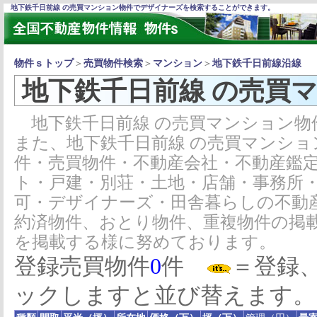
地下鉄千日前線 の売買マンション物件でデザイナーズを検索することができます。
物件ｓトップ
＞
売買物件検索
＞
マンション
＞
地下鉄千日前線沿線
地下鉄千日前線 の売買
地下鉄千日前線 の売買マンション物
また、地下鉄千日前線 の売買マンシ
件・売買物件・不動産会社・不動産鑑
ト・戸建・別荘・土地・店舗・事務所
可・デザイナーズ・田舎暮らしの不動
約済物件、おとり物件、重複物件の掲
を掲載する様に努めております。
登録売買物件
0
件
＝登録
ックしますと並び替えます。