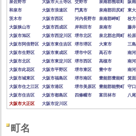
泉佐野市
大阪市天王寺区
交野市
泉南郡熊取町
阪南
和泉市
大阪市浪速区
門真市
泉南郡田尻町
東大
茨木市
大阪市西区
河内長野市
泉南郡岬町
枚方
大阪狭山市
大阪市西成区
岸和田市
泉南市
藤井
大阪市旭区
大阪市西淀川区
堺市北区
泉北郡忠岡町
松原
大阪市阿倍野区
大阪市東住吉区
堺市堺区
大東市
三島
大阪市生野区
大阪市東成区
堺市中区
高石市
南河
大阪市北区
大阪市東淀川区
堺市西区
高槻市
南河
大阪市此花区
大阪市平野区
堺市東区
豊中市
南河
大阪市城東区
大阪市福島区
堺市南区
豊能郡豊能町
箕面
大阪市住之江区
大阪市港区
堺市美原区
豊能郡能勢町
守口
大阪市住吉区
大阪市都島区
四條畷市
富田林市
八尾
大阪市大正区
大阪市淀川区
町名