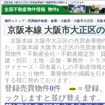
京阪本線 大阪市大正区の売買倉庫物件で種類昇順を検索することができます。
物件ｓトップ
＞
売買物件検索
＞
倉庫
＞
大阪府
＞
大阪市大正区
＞
京阪
京阪本線 大阪市大正区
京阪本線 大阪市大正区の売買倉庫物
た、京阪本線 大阪市大正区の売買倉庫
買物件・不動産会社・不動産鑑定所・
建・別荘・土地・店舗・事務所・テラ
ザイナーズ・田舎暮らしの不動産情報
件、おとり物件、重複物件の掲載を行
する様に努めております。
登録売買物件
0
件
＝登録
ックしますと並び替えます。