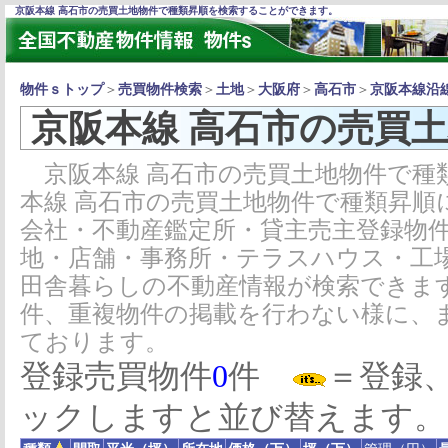
京阪本線 高石市の売買土地物件で種類昇順を検索することができます。
物件ｓトップ
＞
売買物件検索
＞
土地
＞
大阪府
＞
高石市
＞
京阪本線沿
京阪本線 高石市の売買
京阪本線 高石市の売買土地物件で種
本線 高石市の売買土地物件で種類昇順
会社・不動産鑑定所・貸主売主登録物
地・店舗・事務所・テラスハウス・工
田舎暮らしの不動産情報が検索できま
件、重複物件の掲載を行わない様に、
ております。
登録売買物件
0
件
＝登録
ックしますと並び替えます。