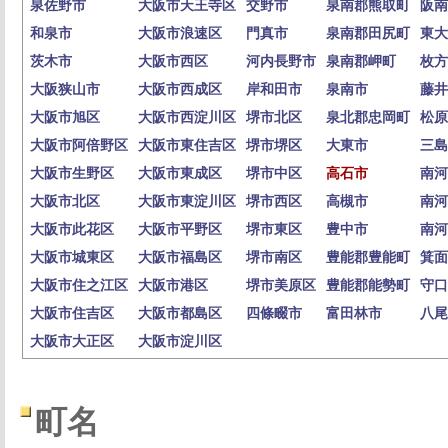
泉佐野市
大阪市天王寺区
交野市
泉南郡熊取町
阪南
和泉市
大阪市浪速区
門真市
泉南郡田尻町
東大
茨木市
大阪市西区
河内長野市
泉南郡岬町
枚方
大阪狭山市
大阪市西成区
岸和田市
泉南市
藤井
大阪市旭区
大阪市西淀川区
堺市北区
泉北郡忠岡町
松原
大阪市阿倍野区
大阪市東住吉区
堺市堺区
大東市
三島
大阪市生野区
大阪市東成区
堺市中区
高石市
南河
大阪市北区
大阪市東淀川区
堺市西区
高槻市
南河
大阪市此花区
大阪市平野区
堺市東区
豊中市
南河
大阪市城東区
大阪市福島区
堺市南区
豊能郡豊能町
箕面
大阪市住之江区
大阪市港区
堺市美原区
豊能郡能勢町
守口
大阪市住吉区
大阪市都島区
四條畷市
富田林市
八尾
大阪市大正区
大阪市淀川区
町名