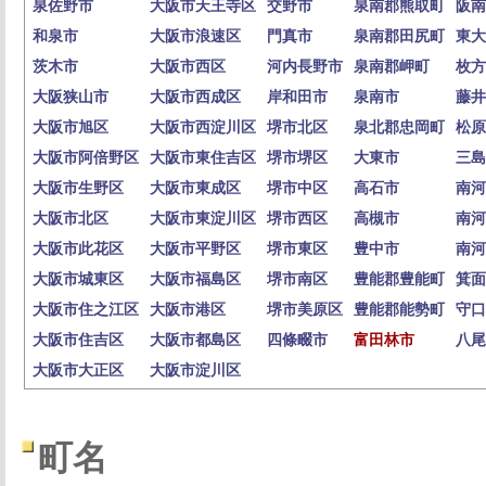
泉佐野市
大阪市天王寺区
交野市
泉南郡熊取町
阪南
和泉市
大阪市浪速区
門真市
泉南郡田尻町
東大
茨木市
大阪市西区
河内長野市
泉南郡岬町
枚方
大阪狭山市
大阪市西成区
岸和田市
泉南市
藤井
大阪市旭区
大阪市西淀川区
堺市北区
泉北郡忠岡町
松原
大阪市阿倍野区
大阪市東住吉区
堺市堺区
大東市
三島
大阪市生野区
大阪市東成区
堺市中区
高石市
南河
大阪市北区
大阪市東淀川区
堺市西区
高槻市
南河
大阪市此花区
大阪市平野区
堺市東区
豊中市
南河
大阪市城東区
大阪市福島区
堺市南区
豊能郡豊能町
箕面
大阪市住之江区
大阪市港区
堺市美原区
豊能郡能勢町
守口
大阪市住吉区
大阪市都島区
四條畷市
富田林市
八尾
大阪市大正区
大阪市淀川区
町名