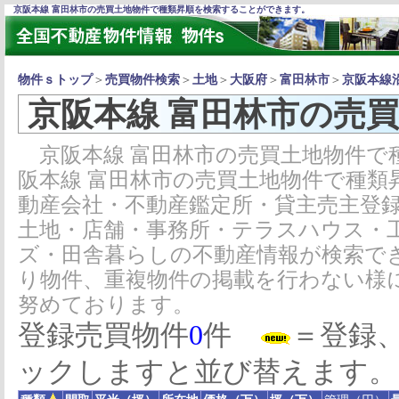
京阪本線 富田林市の売買土地物件で種類昇順を検索することができます。
物件ｓトップ
＞
売買物件検索
＞
土地
＞
大阪府
＞
富田林市
＞
京阪本線
京阪本線 富田林市の売
京阪本線 富田林市の売買土地物件で
阪本線 富田林市の売買土地物件で種類
動産会社・不動産鑑定所・貸主売主登
土地・店舗・事務所・テラスハウス・
ズ・田舎暮らしの不動産情報が検索で
り物件、重複物件の掲載を行わない様
努めております。
登録売買物件
0
件
＝登録
ックしますと並び替えます。