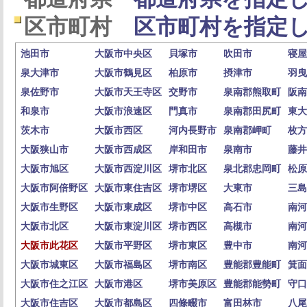
区市町村
区市町村を指定し
池田市
大阪市中央区
貝塚市
吹田市
寝屋
泉大津市
大阪市鶴見区
柏原市
摂津市
羽曳
泉佐野市
大阪市天王寺区
交野市
泉南郡熊取町
阪南
和泉市
大阪市浪速区
門真市
泉南郡田尻町
東大
茨木市
大阪市西区
河内長野市
泉南郡岬町
枚方
大阪狭山市
大阪市西成区
岸和田市
泉南市
藤井
大阪市旭区
大阪市西淀川区
堺市北区
泉北郡忠岡町
松原
大阪市阿倍野区
大阪市東住吉区
堺市堺区
大東市
三島
大阪市生野区
大阪市東成区
堺市中区
高石市
南河
大阪市北区
大阪市東淀川区
堺市西区
高槻市
南河
大阪市此花区
大阪市平野区
堺市東区
豊中市
南河
大阪市城東区
大阪市福島区
堺市南区
豊能郡豊能町
箕面
大阪市住之江区
大阪市港区
堺市美原区
豊能郡能勢町
守口
大阪市住吉区
大阪市都島区
四條畷市
富田林市
八尾