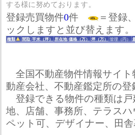
する様に努めております。
登録売買物件
0
件
＝登録
ックしますと並び替えます。
種類
間取
平米（坪）
所在地
価格（万）
坪（万）
管理（円）
全国不動産物件情報サイト
動産会社、不動産鑑定所の登
登録できる物件の種類は戸
地、店舗、事務所、テラスハ
ペット可、デザイナー、田舎