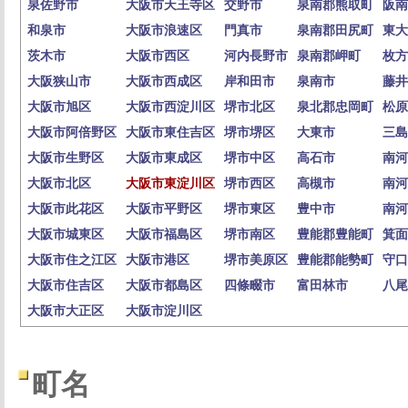
泉佐野市
大阪市天王寺区
交野市
泉南郡熊取町
阪南
和泉市
大阪市浪速区
門真市
泉南郡田尻町
東大
茨木市
大阪市西区
河内長野市
泉南郡岬町
枚方
大阪狭山市
大阪市西成区
岸和田市
泉南市
藤井
大阪市旭区
大阪市西淀川区
堺市北区
泉北郡忠岡町
松原
大阪市阿倍野区
大阪市東住吉区
堺市堺区
大東市
三島
大阪市生野区
大阪市東成区
堺市中区
高石市
南河
大阪市北区
大阪市東淀川区
堺市西区
高槻市
南河
大阪市此花区
大阪市平野区
堺市東区
豊中市
南河
大阪市城東区
大阪市福島区
堺市南区
豊能郡豊能町
箕面
大阪市住之江区
大阪市港区
堺市美原区
豊能郡能勢町
守口
大阪市住吉区
大阪市都島区
四條畷市
富田林市
八尾
大阪市大正区
大阪市淀川区
町名