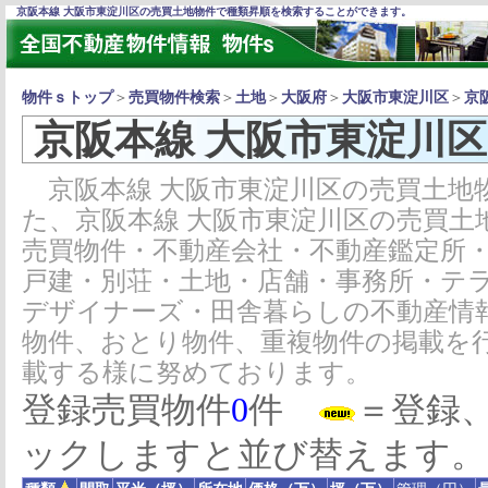
京阪本線 大阪市東淀川区の売買土地物件で種類昇順を検索することができます。
物件ｓトップ
＞
売買物件検索
＞
土地
＞
大阪府
＞
大阪市東淀川区
＞
京
京阪本線 大阪市東淀川
京阪本線 大阪市東淀川区の売買土地
た、京阪本線 大阪市東淀川区の売買土
売買物件・不動産会社・不動産鑑定所
戸建・別荘・土地・店舗・事務所・テ
デザイナーズ・田舎暮らしの不動産情
物件、おとり物件、重複物件の掲載を
載する様に努めております。
登録売買物件
0
件
＝登録
ックしますと並び替えます。