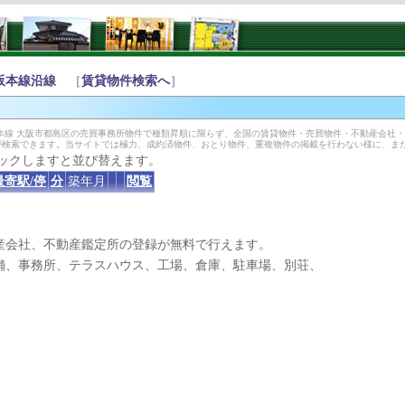
阪本線沿線
［
賃貸物件検索へ
］
本線 大阪市都島区の売買事務所物件で種類昇順に限らず、全国の賃貸物件・売買物件・不動産会社
が検索できます。当サイトでは極力、成約済物件、おとり物件、重複物件の掲載を行わない様に、ま
ックしますと並び替えます。
最寄駅/停
分
築年月
閲覧
産会社、不動産鑑定所の登録が無料で行えます。
、事務所、テラスハウス、工場、倉庫、駐車場、別荘、