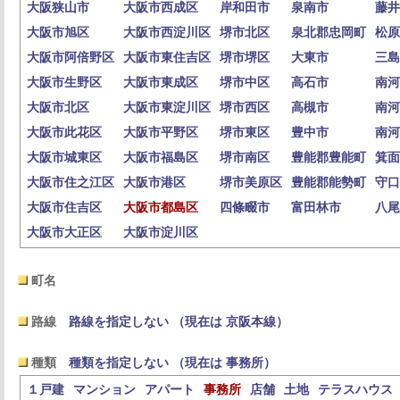
大阪狭山市
大阪市西成区
岸和田市
泉南市
藤井
大阪市旭区
大阪市西淀川区
堺市北区
泉北郡忠岡町
松原
大阪市阿倍野区
大阪市東住吉区
堺市堺区
大東市
三島
大阪市生野区
大阪市東成区
堺市中区
高石市
南河
大阪市北区
大阪市東淀川区
堺市西区
高槻市
南河
大阪市此花区
大阪市平野区
堺市東区
豊中市
南河
大阪市城東区
大阪市福島区
堺市南区
豊能郡豊能町
箕面
大阪市住之江区
大阪市港区
堺市美原区
豊能郡能勢町
守口
大阪市住吉区
大阪市都島区
四條畷市
富田林市
八尾
大阪市大正区
大阪市淀川区
町名
路線
路線を指定しない （現在は 京阪本線）
種類
種類を指定しない （現在は 事務所）
１戸建
マンション
アパート
事務所
店舗
土地
テラスハウス