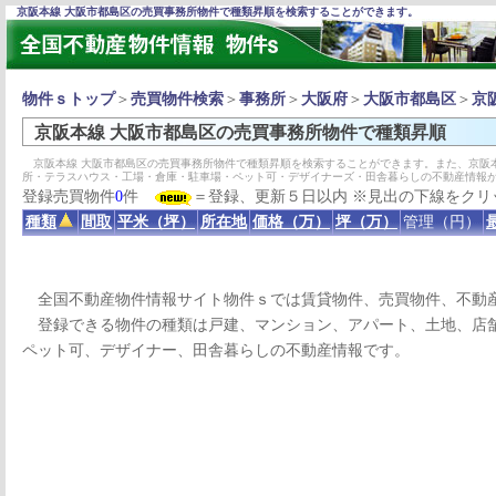
京阪本線 大阪市都島区の売買事務所物件で種類昇順を検索することができます。
物件ｓトップ
＞
売買物件検索
＞
事務所
＞
大阪府
＞
大阪市都島区
＞
京
京阪本線 大阪市都島区の売買事務所物件で種類昇順
京阪本線 大阪市都島区の売買事務所物件で種類昇順を検索することができます。また、京阪
所・テラスハウス・工場・倉庫・駐車場・ペット可・デザイナーズ・田舎暮らしの不動産情報
登録売買物件
0
件
＝登録、更新５日以内 ※見出の下線をクリ
種類
間取
平米（坪）
所在地
価格（万）
坪（万）
管理（円）
全国不動産物件情報サイト物件ｓでは賃貸物件、売買物件、不動
登録できる物件の種類は戸建、マンション、アパート、土地、店舗
ペット可、デザイナー、田舎暮らしの不動産情報です。