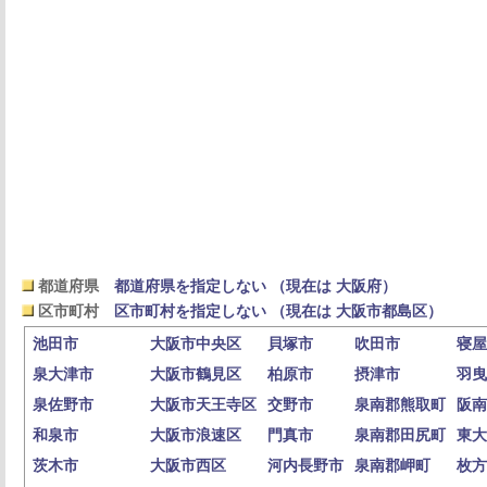
都道府県
都道府県を指定しない （現在は 大阪府）
区市町村
区市町村を指定しない （現在は 大阪市都島区）
池田市
大阪市中央区
貝塚市
吹田市
寝屋
泉大津市
大阪市鶴見区
柏原市
摂津市
羽曳
泉佐野市
大阪市天王寺区
交野市
泉南郡熊取町
阪南
和泉市
大阪市浪速区
門真市
泉南郡田尻町
東大
茨木市
大阪市西区
河内長野市
泉南郡岬町
枚方