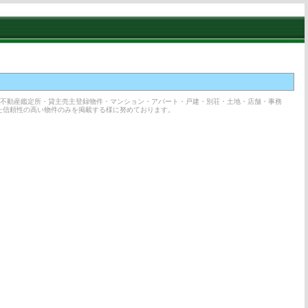
・不動産鑑定所・貸主売主登録物件・マンション・アパート・戸建・別荘・土地・店舗・事務
た信頼性の高い物件のみを掲載する様に努めております。