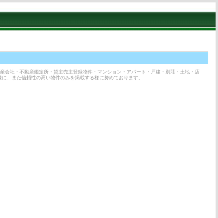
動産会社・不動産鑑定所・貸主売主登録物件・マンション・アパート・戸建・別荘・土地・店
様に、また信頼性の高い物件のみを掲載する様に努めております。