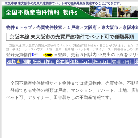
京阪本線 東大阪市の売買戸建物件でペット可で種類昇順を検索することができます。
物件ｓトップ
＞
売買物件検索
＞
１戸建
＞
大阪府
＞
東大阪市
＞
京阪本
京阪本線 東大阪市の売買戸建物件でペット可で種類昇順
京阪本線 東大阪市の売買戸建物件でペット可で種類昇順を検索することができます。また、
舗・事務所・テラスハウス・工場・倉庫・駐車場・ペット可・デザイナーズ・田舎暮らしの不
登録売買物件
0
件
＝登録、更新５日以内 ※見出の下線をクリ
種類
間取
平米（坪）
所在地
価格（万）
坪（万）
管理（円）
全国不動産物件情報サイト物件ｓでは賃貸物件、売買物件、不動
登録できる物件の種類は戸建、マンション、アパート、土地、店舗
ペット可、デザイナー、田舎暮らしの不動産情報です。