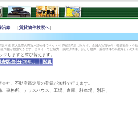
線沿線
［
賃貸物件検索へ
］
京阪本線 東大阪市の売買戸建物件でペット可で種類昇順に限らず、全国の賃貸物件・売買物件・不
動産情報が検索できます。当サイトでは極力、成約済物件、おとり物件、重複物件の掲載を行わない
ックしますと並び替えます。
最寄駅/停
分
築年月
閲覧
産会社、不動産鑑定所の登録が無料で行えます。
、事務所、テラスハウス、工場、倉庫、駐車場、別荘、