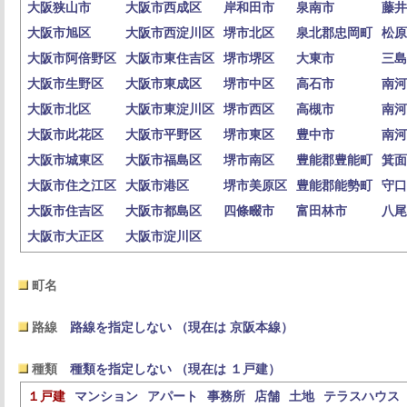
大阪狭山市
大阪市西成区
岸和田市
泉南市
藤井
大阪市旭区
大阪市西淀川区
堺市北区
泉北郡忠岡町
松原
大阪市阿倍野区
大阪市東住吉区
堺市堺区
大東市
三島
大阪市生野区
大阪市東成区
堺市中区
高石市
南河
大阪市北区
大阪市東淀川区
堺市西区
高槻市
南河
大阪市此花区
大阪市平野区
堺市東区
豊中市
南河
大阪市城東区
大阪市福島区
堺市南区
豊能郡豊能町
箕面
大阪市住之江区
大阪市港区
堺市美原区
豊能郡能勢町
守口
大阪市住吉区
大阪市都島区
四條畷市
富田林市
八尾
大阪市大正区
大阪市淀川区
町名
路線
路線を指定しない （現在は 京阪本線）
種類
種類を指定しない （現在は １戸建）
１戸建
マンション
アパート
事務所
店舗
土地
テラスハウス