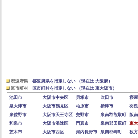
都道府県
都道府県を指定しない （現在は 大阪府）
区市町村
区市町村を指定しない （現在は 東大阪市）
池田市
大阪市中央区
貝塚市
吹田市
寝屋
泉大津市
大阪市鶴見区
柏原市
摂津市
羽曳
泉佐野市
大阪市天王寺区
交野市
泉南郡熊取町
阪南
和泉市
大阪市浪速区
門真市
泉南郡田尻町
東大
茨木市
大阪市西区
河内長野市
泉南郡岬町
枚方