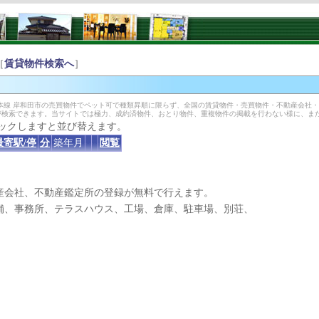
［
賃貸物件検索へ
］
本線 岸和田市の売買物件でペット可で種類昇順に限らず、全国の賃貸物件・売買物件・不動産会社
が検索できます。当サイトでは極力、成約済物件、おとり物件、重複物件の掲載を行わない様に、ま
ックしますと並び替えます。
最寄駅/停
分
築年月
閲覧
産会社、不動産鑑定所の登録が無料で行えます。
、事務所、テラスハウス、工場、倉庫、駐車場、別荘、