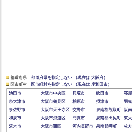
都道府県
都道府県を指定しない （現在は 大阪府）
区市町村
区市町村を指定しない （現在は 岸和田市）
池田市
大阪市中央区
貝塚市
吹田市
寝屋
泉大津市
大阪市鶴見区
柏原市
摂津市
羽曳
泉佐野市
大阪市天王寺区
交野市
泉南郡熊取町
阪南
和泉市
大阪市浪速区
門真市
泉南郡田尻町
東大
茨木市
大阪市西区
河内長野市
泉南郡岬町
枚方