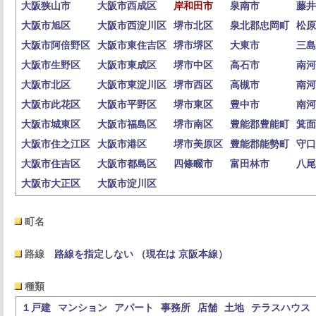
大阪狭山市
大阪市西成区
岸和田市
泉南市
藤井
大阪市旭区
大阪市西淀川区
堺市北区
泉北郡忠岡町
松原
大阪市阿倍野区
大阪市東住吉区
堺市堺区
大東市
三島
大阪市生野区
大阪市東成区
堺市中区
高石市
南河
大阪市北区
大阪市東淀川区
堺市西区
高槻市
南河
大阪市此花区
大阪市平野区
堺市東区
豊中市
南河
大阪市城東区
大阪市福島区
堺市南区
豊能郡豊能町
箕面
大阪市住之江区
大阪市港区
堺市美原区
豊能郡能勢町
守口
大阪市住吉区
大阪市都島区
四條畷市
富田林市
八尾
大阪市大正区
大阪市淀川区
町名
路線
路線を指定しない （現在は 京阪本線）
種類
１戸建
マンション
アパート
事務所
店舗
土地
テラスハウス