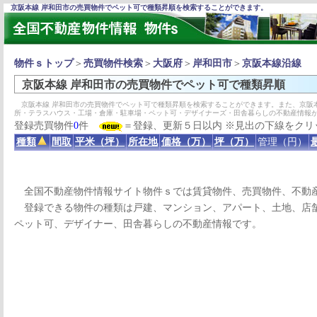
京阪本線 岸和田市の売買物件でペット可で種類昇順を検索することができます。
物件ｓトップ
＞
売買物件検索
＞
大阪府
＞
岸和田市
＞
京阪本線沿線
京阪本線 岸和田市の売買物件でペット可で種類昇順
京阪本線 岸和田市の売買物件でペット可で種類昇順を検索することができます。また、京阪
所・テラスハウス・工場・倉庫・駐車場・ペット可・デザイナーズ・田舎暮らしの不動産情報
登録売買物件
0
件
＝登録、更新５日以内 ※見出の下線をクリ
種類
間取
平米（坪）
所在地
価格（万）
坪（万）
管理（円）
全国不動産物件情報サイト物件ｓでは賃貸物件、売買物件、不動
登録できる物件の種類は戸建、マンション、アパート、土地、店舗
ペット可、デザイナー、田舎暮らしの不動産情報です。