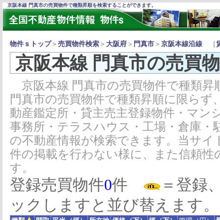
京阪本線 門真市の売買物件で種類昇順を検索することができます。
物件ｓトップ
＞
売買物件検索
＞
大阪府
＞
門真市
＞
京阪本線沿線
［
京阪本線 門真市の売買
京阪本線 門真市の売買物件で種類昇
門真市の売買物件で種類昇順に限らず
動産鑑定所・貸主売主登録物件・マン
事務所・テラスハウス・工場・倉庫・
の不動産情報が検索できます。当サイ
件の掲載を行わない様に、また信頼性
す。
登録売買物件
0
件
＝登録
ックしますと並び替えます。