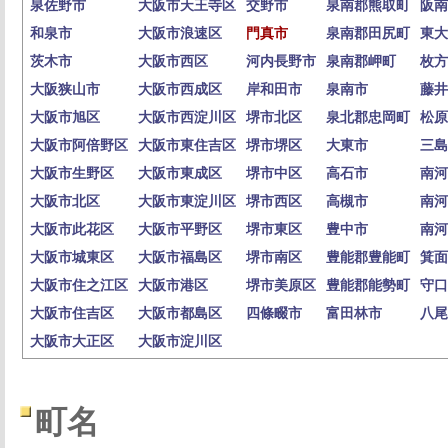
泉佐野市
大阪市天王寺区
交野市
泉南郡熊取町
阪南
和泉市
大阪市浪速区
門真市
泉南郡田尻町
東大
茨木市
大阪市西区
河内長野市
泉南郡岬町
枚方
大阪狭山市
大阪市西成区
岸和田市
泉南市
藤井
大阪市旭区
大阪市西淀川区
堺市北区
泉北郡忠岡町
松原
大阪市阿倍野区
大阪市東住吉区
堺市堺区
大東市
三島
大阪市生野区
大阪市東成区
堺市中区
高石市
南河
大阪市北区
大阪市東淀川区
堺市西区
高槻市
南河
大阪市此花区
大阪市平野区
堺市東区
豊中市
南河
大阪市城東区
大阪市福島区
堺市南区
豊能郡豊能町
箕面
大阪市住之江区
大阪市港区
堺市美原区
豊能郡能勢町
守口
大阪市住吉区
大阪市都島区
四條畷市
富田林市
八尾
大阪市大正区
大阪市淀川区
町名