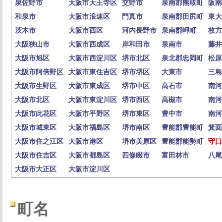
泉佐野市
大阪市天王寺区
交野市
泉南郡熊取町
阪南
和泉市
大阪市浪速区
門真市
泉南郡田尻町
東大
茨木市
大阪市西区
河内長野市
泉南郡岬町
枚方
大阪狭山市
大阪市西成区
岸和田市
泉南市
藤井
大阪市旭区
大阪市西淀川区
堺市北区
泉北郡忠岡町
松原
大阪市阿倍野区
大阪市東住吉区
堺市堺区
大東市
三島
大阪市生野区
大阪市東成区
堺市中区
高石市
南河
大阪市北区
大阪市東淀川区
堺市西区
高槻市
南河
大阪市此花区
大阪市平野区
堺市東区
豊中市
南河
大阪市城東区
大阪市福島区
堺市南区
豊能郡豊能町
箕面
大阪市住之江区
大阪市港区
堺市美原区
豊能郡能勢町
守口
大阪市住吉区
大阪市都島区
四條畷市
富田林市
八尾
大阪市大正区
大阪市淀川区
町名