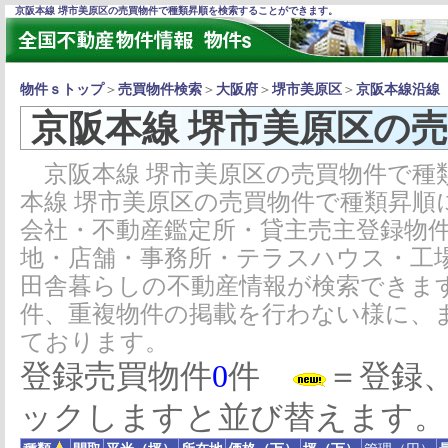
京阪本線 堺市美原区の売買物件で種類昇順を検索することができます。
物件ｓトップ
＞
売買物件検索
＞
大阪府
＞
堺市美原区
＞
京阪本線沿線
京阪本線 堺市美原区の
京阪本線 堺市美原区の売買物件で種
本線 堺市美原区の売買物件で種類昇順
会社・不動産鑑定所・貸主売主登録物
地・店舗・事務所・テラスハウス・工
田舎暮らしの不動産情報が検索できま
件、重複物件の掲載を行わない様に、
ております。
登録売買物件
0
件
＝登録
ックしますと並び替えます。