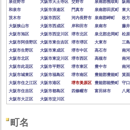
泉佐野市
大阪市天王寺区
交野市
泉南郡熊取町
阪南
和泉市
大阪市浪速区
門真市
泉南郡田尻町
東大
茨木市
大阪市西区
河内長野市
泉南郡岬町
枚方
大阪狭山市
大阪市西成区
岸和田市
泉南市
藤井
大阪市旭区
大阪市西淀川区
堺市北区
泉北郡忠岡町
松原
大阪市阿倍野区
大阪市東住吉区
堺市堺区
大東市
三島
大阪市生野区
大阪市東成区
堺市中区
高石市
南河
大阪市北区
大阪市東淀川区
堺市西区
高槻市
南河
大阪市此花区
大阪市平野区
堺市東区
豊中市
南河
大阪市城東区
大阪市福島区
堺市南区
豊能郡豊能町
箕面
大阪市住之江区
大阪市港区
堺市美原区
豊能郡能勢町
守口
大阪市住吉区
大阪市都島区
四條畷市
富田林市
八尾
大阪市大正区
大阪市淀川区
町名