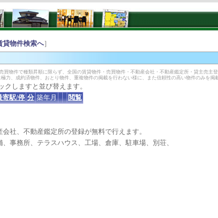
賃貸物件検索へ
］
の売買物件で種類昇順に限らず、全国の賃貸物件・売買物件・不動産会社・不動産鑑定所・貸主売主
は極力、成約済物件、おとり物件、重複物件の掲載を行わない様に、また信頼性の高い物件のみを掲
ックしますと並び替えます。
最寄駅/停
分
築年月
閲覧
産会社、不動産鑑定所の登録が無料で行えます。
、事務所、テラスハウス、工場、倉庫、駐車場、別荘、