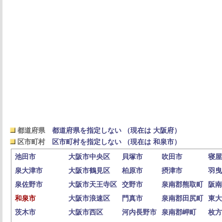
都道府県
都道府県を指定しない （現在は 大阪府）
区市町村
区市町村を指定しない （現在は 和泉市）
池田市
大阪市中央区
貝塚市
吹田市
寝屋
泉大津市
大阪市鶴見区
柏原市
摂津市
羽曳
泉佐野市
大阪市天王寺区
交野市
泉南郡熊取町
阪南
和泉市
大阪市浪速区
門真市
泉南郡田尻町
東大
茨木市
大阪市西区
河内長野市
泉南郡岬町
枚方