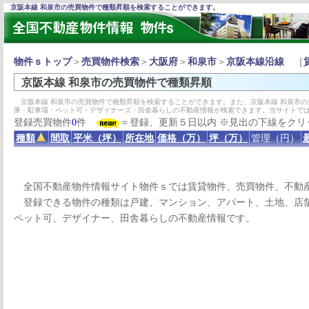
京阪本線 和泉市の売買物件で種類昇順を検索することができます。
物件ｓトップ
＞
売買物件検索
＞
大阪府
＞
和泉市
＞
京阪本線沿線
［
京阪本線 和泉市の売買物件で種類昇順
京阪本線 和泉市の売買物件で種類昇順を検索することができます。また、京阪本線 和泉市
庫・駐車場・ペット可・デザイナーズ・田舎暮らしの不動産情報が検索できます。当サイトで
登録売買物件
0
件
＝登録、更新５日以内 ※見出の下線をクリ
種類
間取
平米（坪）
所在地
価格（万）
坪（万）
管理（円）
全国不動産物件情報サイト物件ｓでは賃貸物件、売買物件、不動
登録できる物件の種類は戸建、マンション、アパート、土地、店舗
ペット可、デザイナー、田舎暮らしの不動産情報です。