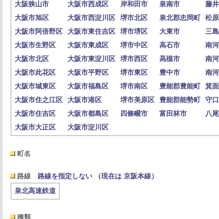
大阪狭山市
大阪市西成区
岸和田市
泉南市
藤井
大阪市旭区
大阪市西淀川区
堺市北区
泉北郡忠岡町
松原
大阪市阿倍野区
大阪市東住吉区
堺市堺区
大東市
三島
大阪市生野区
大阪市東成区
堺市中区
高石市
南河
大阪市北区
大阪市東淀川区
堺市西区
高槻市
南河
大阪市此花区
大阪市平野区
堺市東区
豊中市
南河
大阪市城東区
大阪市福島区
堺市南区
豊能郡豊能町
箕面
大阪市住之江区
大阪市港区
堺市美原区
豊能郡能勢町
守口
大阪市住吉区
大阪市都島区
四條畷市
富田林市
八尾
大阪市大正区
大阪市淀川区
町名
路線
路線を指定しない （現在は 京阪本線）
泉北高速鉄道
種類