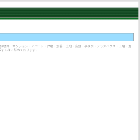
登録物件・マンション・アパート・戸建・別荘・土地・店舗・事務所・テラスハウス・工場・倉
載する様に努めております。