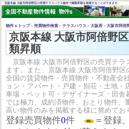
京阪本線 大阪市阿倍野区の売買テラスハウス物件で種類昇順を検索することができます。
物件ｓトップ
＞
売買物件検索
＞
テラスハウス
＞
大阪府
＞
大阪市阿倍
京阪本線 大阪市阿倍野
類昇順
京阪本線 大阪市阿倍野区の売買テラ
ます。また、京阪本線 大阪市阿倍野
全国の賃貸物件・売買物件・不動産会
ョン・アパート・戸建・別荘・土地・
車場・ペット可・デザイナーズ・田舎
では極力、成約済物件、おとり物件、
高い物件のみを掲載する様に努めてお
登録売買物件
0
件
＝登録