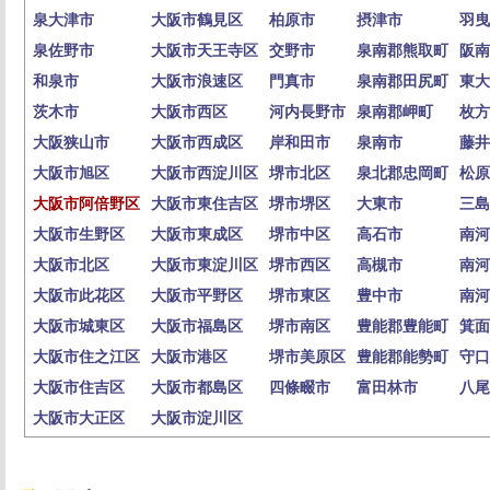
泉大津市
大阪市鶴見区
柏原市
摂津市
羽曳
泉佐野市
大阪市天王寺区
交野市
泉南郡熊取町
阪南
和泉市
大阪市浪速区
門真市
泉南郡田尻町
東大
茨木市
大阪市西区
河内長野市
泉南郡岬町
枚方
大阪狭山市
大阪市西成区
岸和田市
泉南市
藤井
大阪市旭区
大阪市西淀川区
堺市北区
泉北郡忠岡町
松原
大阪市阿倍野区
大阪市東住吉区
堺市堺区
大東市
三島
大阪市生野区
大阪市東成区
堺市中区
高石市
南河
大阪市北区
大阪市東淀川区
堺市西区
高槻市
南河
大阪市此花区
大阪市平野区
堺市東区
豊中市
南河
大阪市城東区
大阪市福島区
堺市南区
豊能郡豊能町
箕面
大阪市住之江区
大阪市港区
堺市美原区
豊能郡能勢町
守口
大阪市住吉区
大阪市都島区
四條畷市
富田林市
八尾
大阪市大正区
大阪市淀川区