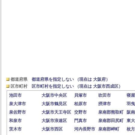
都道府県
都道府県を指定しない （現在は 大阪府）
区市町村
区市町村を指定しない （現在は 大阪市西成区）
池田市
大阪市中央区
貝塚市
吹田市
寝屋
泉大津市
大阪市鶴見区
柏原市
摂津市
羽曳
泉佐野市
大阪市天王寺区
交野市
泉南郡熊取町
阪南
和泉市
大阪市浪速区
門真市
泉南郡田尻町
東大
茨木市
大阪市西区
河内長野市
泉南郡岬町
枚方