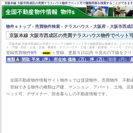
京阪本線 大阪市西成区の売買テラスハウス物件でペット可で種類昇順を検索することができま
物件ｓトップ
＞
売買物件検索
＞
テラスハウス
＞
大阪府
＞
大阪市西成
京阪本線 大阪市西成区の売買テラスハウス物件でペット
京阪本線 大阪市西成区の売買テラスハウス物件でペット可で種類昇順を検索することができ
ト・戸建・別荘・土地・店舗・事務所・テラスハウス・工場・倉庫・駐車場・ペット可・デザ
登録売買物件
0
件
＝登録、更新５日以内 ※見出の下線をクリ
種類
間取
平米（坪）
所在地
価格（万）
坪（万）
管理（円）
全国不動産物件情報サイト物件ｓでは賃貸物件、売買物件、不動
登録できる物件の種類は戸建、マンション、アパート、土地、店舗
ペット可、デザイナー、田舎暮らしの不動産情報です。