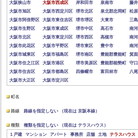
大阪狭山市
大阪市西成区
岸和田市
泉南市
藤井
大阪市旭区
大阪市西淀川区
堺市北区
泉北郡忠岡町
松原
大阪市阿倍野区
大阪市東住吉区
堺市堺区
大東市
三島
大阪市生野区
大阪市東成区
堺市中区
高石市
南河
大阪市北区
大阪市東淀川区
堺市西区
高槻市
南河
大阪市此花区
大阪市平野区
堺市東区
豊中市
南河
大阪市城東区
大阪市福島区
堺市南区
豊能郡豊能町
箕面
大阪市住之江区
大阪市港区
堺市美原区
豊能郡能勢町
守口
大阪市住吉区
大阪市都島区
四條畷市
富田林市
八尾
大阪市大正区
大阪市淀川区
町名
路線
路線を指定しない （現在は 京阪本線）
種類
種類を指定しない （現在は テラスハウス）
１戸建
マンション
アパート
事務所
店舗
土地
テラスハウス