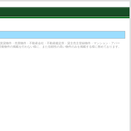
の賃貸物件・売買物件・不動産会社・不動産鑑定所・貸主売主登録物件・マンション・アパー
重複物件の掲載を行わない様に、また信頼性の高い物件のみを掲載する様に努めております。