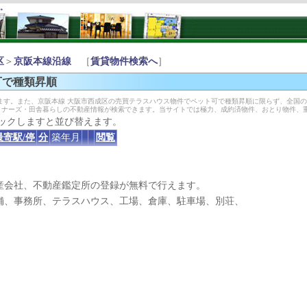
す。
区
＞
京阪本線沿線
［
賃貸物件検索へ
］
可で種類昇順
ます。また、京阪本線 大阪市西成区の売買テラスハウス物件でペット可で種類昇順に限らず、全国
イナーズ・田舎暮らしの不動産情報が検索できます。当サイトでは極力、成約済物件、おとり物件、
ックしますと並び替えます。
最寄駅/停
分
築年月
閲覧
産会社、不動産鑑定所の登録が無料で行えます。
、事務所、テラスハウス、工場、倉庫、駐車場、別荘、