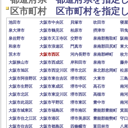
区市町村
区市町村を指定し
池田市
大阪市中央区
貝塚市
吹田市
寝屋
泉大津市
大阪市鶴見区
柏原市
摂津市
羽曳
泉佐野市
大阪市天王寺区
交野市
泉南郡熊取町
阪南
和泉市
大阪市浪速区
門真市
泉南郡田尻町
東大
茨木市
大阪市西区
河内長野市
泉南郡岬町
枚方
大阪狭山市
大阪市西成区
岸和田市
泉南市
藤井
大阪市旭区
大阪市西淀川区
堺市北区
泉北郡忠岡町
松原
大阪市阿倍野区
大阪市東住吉区
堺市堺区
大東市
三島
大阪市生野区
大阪市東成区
堺市中区
高石市
南河
大阪市北区
大阪市東淀川区
堺市西区
高槻市
南河
大阪市此花区
大阪市平野区
堺市東区
豊中市
南河
大阪市城東区
大阪市福島区
堺市南区
豊能郡豊能町
箕面
大阪市住之江区
大阪市港区
堺市美原区
豊能郡能勢町
守口
大阪市住吉区
大阪市都島区
四條畷市
富田林市
八尾