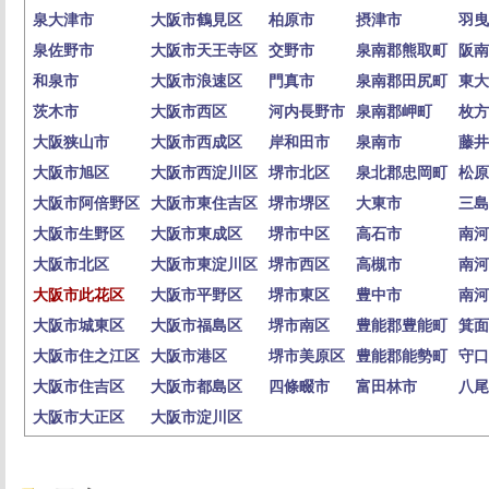
泉大津市
大阪市鶴見区
柏原市
摂津市
羽曳
泉佐野市
大阪市天王寺区
交野市
泉南郡熊取町
阪南
和泉市
大阪市浪速区
門真市
泉南郡田尻町
東大
茨木市
大阪市西区
河内長野市
泉南郡岬町
枚方
大阪狭山市
大阪市西成区
岸和田市
泉南市
藤井
大阪市旭区
大阪市西淀川区
堺市北区
泉北郡忠岡町
松原
大阪市阿倍野区
大阪市東住吉区
堺市堺区
大東市
三島
大阪市生野区
大阪市東成区
堺市中区
高石市
南河
大阪市北区
大阪市東淀川区
堺市西区
高槻市
南河
大阪市此花区
大阪市平野区
堺市東区
豊中市
南河
大阪市城東区
大阪市福島区
堺市南区
豊能郡豊能町
箕面
大阪市住之江区
大阪市港区
堺市美原区
豊能郡能勢町
守口
大阪市住吉区
大阪市都島区
四條畷市
富田林市
八尾
大阪市大正区
大阪市淀川区