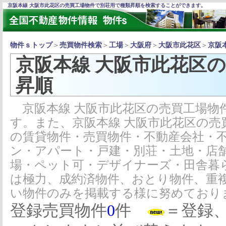
京阪本線 大阪市此花区の売買工場物件で別荘用で種類昇順を検索することができます。
物件ｓトップ
＞
売買物件検索
＞
工場
＞
大阪府
＞
大阪市此花区
＞
京阪
京阪本線 大阪市此花区
昇順
京阪本線 大阪市此花区の売買工場物
す。また、京阪本線 大阪市此花区の売
の賃貸物件・売買物件・不動産会社・
ン・アパート・戸建・別荘・土地・店
場・ペット可・デザイナーズ・田舎暮
は極力、成約済物件、おとり物件、重
い物件のみを掲載する様に努めており
登録売買物件
0
件
＝登録