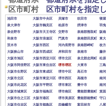
区市町村
区市町村を指定し
池田市
大阪市中央区
貝塚市
吹田市
寝屋
泉大津市
大阪市鶴見区
柏原市
摂津市
羽曳
泉佐野市
大阪市天王寺区
交野市
泉南郡熊取町
阪南
和泉市
大阪市浪速区
門真市
泉南郡田尻町
東大
茨木市
大阪市西区
河内長野市
泉南郡岬町
枚方
大阪狭山市
大阪市西成区
岸和田市
泉南市
藤井
大阪市旭区
大阪市西淀川区
堺市北区
泉北郡忠岡町
松原
大阪市阿倍野区
大阪市東住吉区
堺市堺区
大東市
三島
大阪市生野区
大阪市東成区
堺市中区
高石市
南河
大阪市北区
大阪市東淀川区
堺市西区
高槻市
南河
大阪市此花区
大阪市平野区
堺市東区
豊中市
南河
大阪市城東区
大阪市福島区
堺市南区
豊能郡豊能町
箕面
大阪市住之江区
大阪市港区
堺市美原区
豊能郡能勢町
守口
大阪市住吉区
大阪市都島区
四條畷市
富田林市
八尾