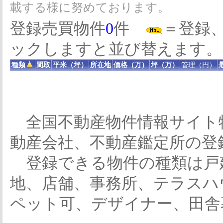
載する様に努めております。
登録売買物件
0
件
＝登録
ックしますと並び替えます。
種類
間取
平米（坪）
所在地
価格（万）
坪（万）
管理（円）
全国不動産物件情報サイト
動産会社、不動産鑑定所の登
登録できる物件の種類は戸
地、店舗、事務所、テラスハ
ペット可、デザイナー、田舎