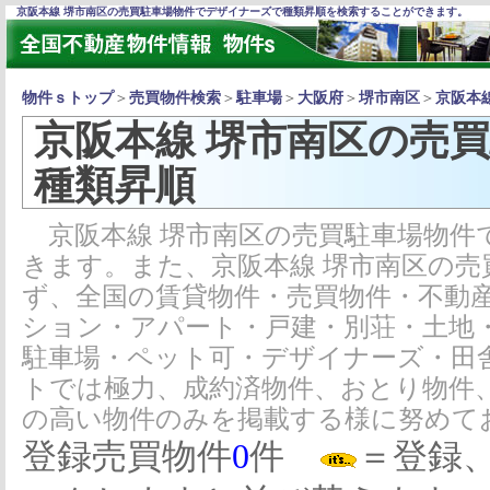
京阪本線 堺市南区の売買駐車場物件でデザイナーズで種類昇順を検索することができます。
物件ｓトップ
＞
売買物件検索
＞
駐車場
＞
大阪府
＞
堺市南区
＞
京阪本
京阪本線 堺市南区の売
種類昇順
京阪本線 堺市南区の売買駐車場物件
きます。また、京阪本線 堺市南区の
ず、全国の賃貸物件・売買物件・不動
ション・アパート・戸建・別荘・土地
駐車場・ペット可・デザイナーズ・田
トでは極力、成約済物件、おとり物件
の高い物件のみを掲載する様に努めて
登録売買物件
0
件
＝登録