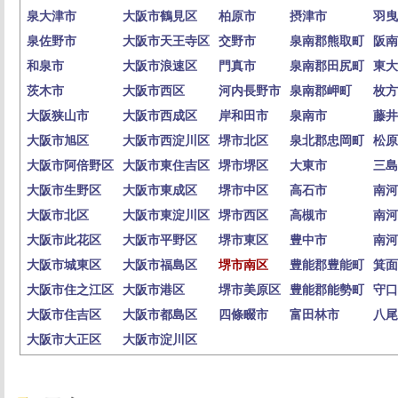
泉大津市
大阪市鶴見区
柏原市
摂津市
羽曳
泉佐野市
大阪市天王寺区
交野市
泉南郡熊取町
阪南
和泉市
大阪市浪速区
門真市
泉南郡田尻町
東大
茨木市
大阪市西区
河内長野市
泉南郡岬町
枚方
大阪狭山市
大阪市西成区
岸和田市
泉南市
藤井
大阪市旭区
大阪市西淀川区
堺市北区
泉北郡忠岡町
松原
大阪市阿倍野区
大阪市東住吉区
堺市堺区
大東市
三島
大阪市生野区
大阪市東成区
堺市中区
高石市
南河
大阪市北区
大阪市東淀川区
堺市西区
高槻市
南河
大阪市此花区
大阪市平野区
堺市東区
豊中市
南河
大阪市城東区
大阪市福島区
堺市南区
豊能郡豊能町
箕面
大阪市住之江区
大阪市港区
堺市美原区
豊能郡能勢町
守口
大阪市住吉区
大阪市都島区
四條畷市
富田林市
八尾
大阪市大正区
大阪市淀川区