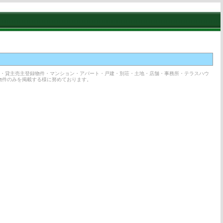
所・貸主売主登録物件・マンション・アパート・戸建・別荘・土地・店舗・事務所・テラスハウ
物件のみを掲載する様に努めております。