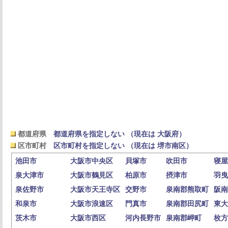
都道府県
都道府県を指定しない （現在は 大阪府）
区市町村
区市町村を指定しない （現在は 堺市南区）
池田市
大阪市中央区
貝塚市
吹田市
寝屋
泉大津市
大阪市鶴見区
柏原市
摂津市
羽曳
泉佐野市
大阪市天王寺区
交野市
泉南郡熊取町
阪南
和泉市
大阪市浪速区
門真市
泉南郡田尻町
東大
茨木市
大阪市西区
河内長野市
泉南郡岬町
枚方