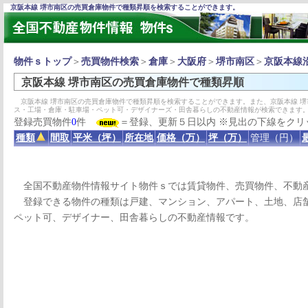
京阪本線 堺市南区の売買倉庫物件で種類昇順を検索することができます。
物件ｓトップ
＞
売買物件検索
＞
倉庫
＞
大阪府
＞
堺市南区
＞
京阪本線
京阪本線 堺市南区の売買倉庫物件で種類昇順
京阪本線 堺市南区の売買倉庫物件で種類昇順を検索することができます。また、京阪本線 
ス・工場・倉庫・駐車場・ペット可・デザイナーズ・田舎暮らしの不動産情報が検索できます
登録売買物件
0
件
＝登録、更新５日以内 ※見出の下線をクリ
種類
間取
平米（坪）
所在地
価格（万）
坪（万）
管理（円）
全国不動産物件情報サイト物件ｓでは賃貸物件、売買物件、不動
登録できる物件の種類は戸建、マンション、アパート、土地、店舗
ペット可、デザイナー、田舎暮らしの不動産情報です。