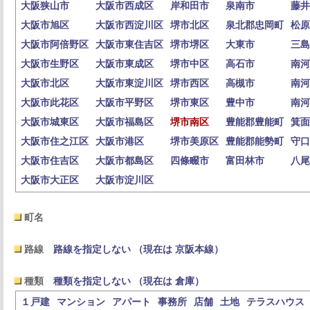
大阪狭山市
大阪市西成区
岸和田市
泉南市
藤井
大阪市旭区
大阪市西淀川区
堺市北区
泉北郡忠岡町
松原
大阪市阿倍野区
大阪市東住吉区
堺市堺区
大東市
三島
大阪市生野区
大阪市東成区
堺市中区
高石市
南河
大阪市北区
大阪市東淀川区
堺市西区
高槻市
南河
大阪市此花区
大阪市平野区
堺市東区
豊中市
南河
大阪市城東区
大阪市福島区
堺市南区
豊能郡豊能町
箕面
大阪市住之江区
大阪市港区
堺市美原区
豊能郡能勢町
守口
大阪市住吉区
大阪市都島区
四條畷市
富田林市
八尾
大阪市大正区
大阪市淀川区
町名
路線
路線を指定しない （現在は 京阪本線）
種類
種類を指定しない （現在は 倉庫）
１戸建
マンション
アパート
事務所
店舗
土地
テラスハウス