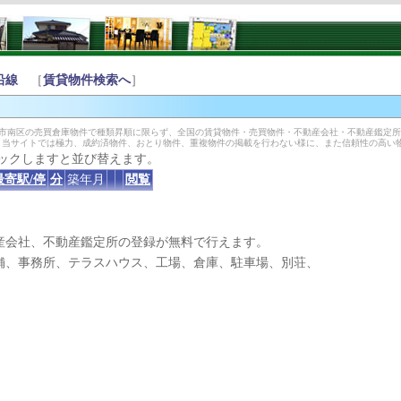
沿線
［
賃貸物件検索へ
］
堺市南区の売買倉庫物件で種類昇順に限らず、全国の賃貸物件・売買物件・不動産会社・不動産鑑定
。当サイトでは極力、成約済物件、おとり物件、重複物件の掲載を行わない様に、また信頼性の高い
ックしますと並び替えます。
最寄駅/停
分
築年月
閲覧
産会社、不動産鑑定所の登録が無料で行えます。
、事務所、テラスハウス、工場、倉庫、駐車場、別荘、