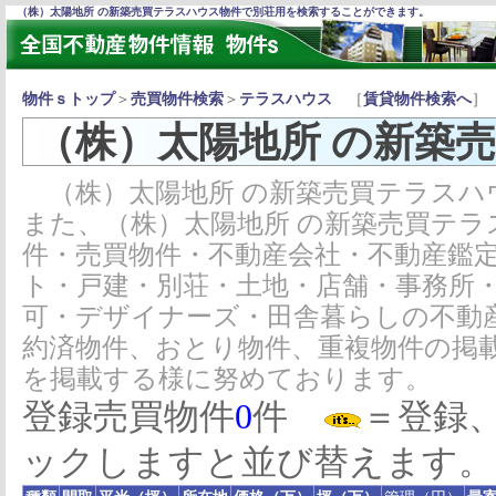
（株）太陽地所 の新築売買テラスハウス物件で別荘用を検索することができます。
物件ｓトップ
＞
売買物件検索
＞
テラスハウス
［
賃貸物件検索へ
］
（株）太陽地所 の新築
（株）太陽地所 の新築売買テラスハ
また、（株）太陽地所 の新築売買テ
件・売買物件・不動産会社・不動産鑑
ト・戸建・別荘・土地・店舗・事務所
可・デザイナーズ・田舎暮らしの不動
約済物件、おとり物件、重複物件の掲
を掲載する様に努めております。
登録売買物件
0
件
＝登録
ックしますと並び替えます。