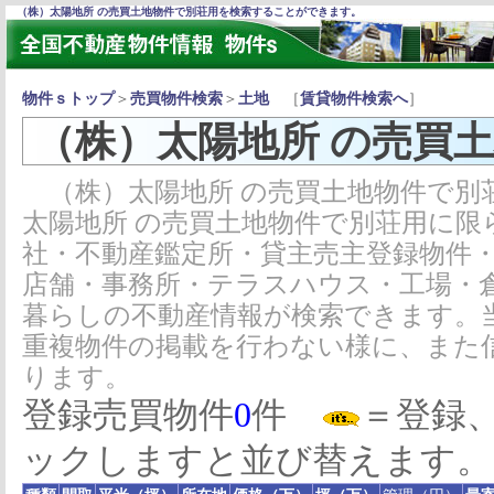
（株）太陽地所 の売買土地物件で別荘用を検索することができます。
物件ｓトップ
＞
売買物件検索
＞
土地
［
賃貸物件検索へ
］
（株）太陽地所 の売買
（株）太陽地所 の売買土地物件で別
太陽地所 の売買土地物件で別荘用に限
社・不動産鑑定所・貸主売主登録物件
店舗・事務所・テラスハウス・工場・
暮らしの不動産情報が検索できます。
重複物件の掲載を行わない様に、また
ります。
登録売買物件
0
件
＝登録
ックしますと並び替えます。