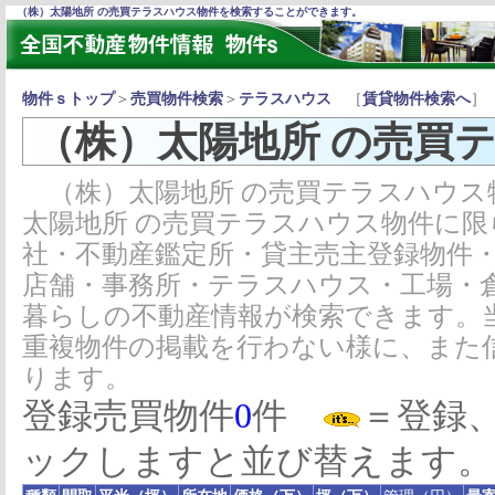
（株）太陽地所 の売買テラスハウス物件を検索することができます。
物件ｓトップ
＞
売買物件検索
＞
テラスハウス
［
賃貸物件検索へ
］
（株）太陽地所 の売買
（株）太陽地所 の売買テラスハウス
太陽地所 の売買テラスハウス物件に
社・不動産鑑定所・貸主売主登録物件
店舗・事務所・テラスハウス・工場・
暮らしの不動産情報が検索できます。
重複物件の掲載を行わない様に、また
ります。
登録売買物件
0
件
＝登録
ックしますと並び替えます。