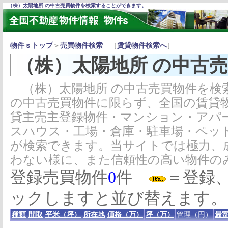
（株）太陽地所 の中古売買物件を検索することができます。
物件ｓトップ
＞
売買物件検索
［
賃貸物件検索へ
］
（株）太陽地所 の中古
（株）太陽地所 の中古売買物件を検
の中古売買物件に限らず、全国の賃貸
貸主売主登録物件・マンション・アパ
スハウス・工場・倉庫・駐車場・ペッ
が検索できます。当サイトでは極力、
わない様に、また信頼性の高い物件の
登録売買物件
0
件
＝登録
ックしますと並び替えます。
種類
間取
平米（坪）
所在地
価格（万）
坪（万）
管理（円）
最寄