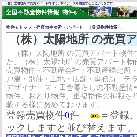
（株）太陽地所 の売買アパート物件でデザイナーズを検索することができます。
物件ｓトップ
＞
売買物件検索
＞
アパート
［
賃貸物件検索へ
］
（株）太陽地所 の売買
（株）太陽地所 の売買アパート物件
た、（株）太陽地所 の売買アパート
売買物件・不動産会社・不動産鑑定所
戸建・別荘・土地・店舗・事務所・テ
デザイナーズ・田舎暮らしの不動産情
物件、おとり物件、重複物件の掲載を
載する様に努めております。
登録売買物件
0
件
＝登録
ックしますと並び替えます。