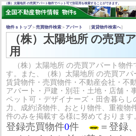
（株）太陽地所 の売買アパート物件でペット可で別荘用を検索することができます。
物件ｓトップ
＞
売買物件検索
＞
アパート
［
賃貸物件検索へ
］
（株）太陽地所 の売買
用
（株）太陽地所 の売買アパート物件
す。また、（株）太陽地所 の売買ア
賃貸物件・売買物件・不動産会社・不
アパート・戸建・別荘・土地・店舗・
ペット可・デザイナーズ・田舎暮らし
力、成約済物件、おとり物件、重複物
件のみを掲載する様に努めております
登録売買物件
0
件
＝登録