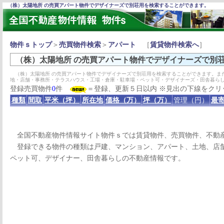
（株）太陽地所 の売買アパート物件でデザイナーズで別荘用を検索することができます。
物件ｓトップ
＞
売買物件検索
＞
アパート
［
賃貸物件検索へ
］
（株）太陽地所 の売買アパート物件でデザイナーズで別
（株）太陽地所 の売買アパート物件でデザイナーズで別荘用を検索することができます。ま
地・店舗・事務所・テラスハウス・工場・倉庫・駐車場・ペット可・デザイナーズ・田舎暮ら
登録売買物件
0
件
＝登録、更新５日以内 ※見出の下線をクリ
種類
間取
平米（坪）
所在地
価格（万）
坪（万）
管理（円）
最寄
全国不動産物件情報サイト物件ｓでは賃貸物件、売買物件、不動
登録できる物件の種類は戸建、マンション、アパート、土地、店舗
ペット可、デザイナー、田舎暮らしの不動産情報です。