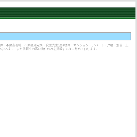
物件・不動産会社・不動産鑑定所・貸主売主登録物件・マンション・アパート・戸建・別荘・土
わない様に、また信頼性の高い物件のみを掲載する様に努めております。