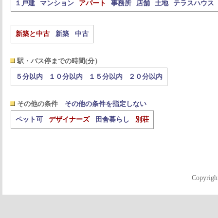
１戸建
マンション
アパート
事務所
店舗
土地
テラスハウス
新築と中古
新築
中古
駅・バス停までの時間(分）
５分以内
１０分以内
１５分以内
２０分以内
その他の条件
その他の条件を指定しない
ペット可
デザイナーズ
田舎暮らし
別荘
Copyrigh