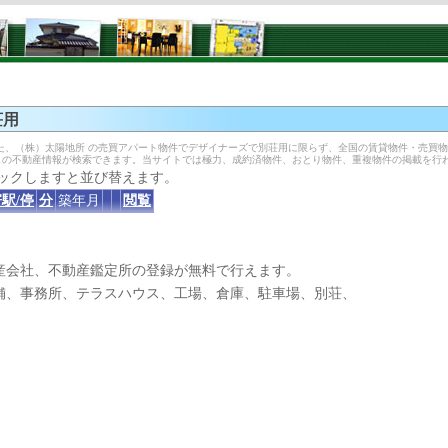
荘用
た、（株）太陽地所 の売買アパート物件でデザイナーズで別荘用に限らず、全国の賃貸物件・売買
しの不動産情報が検索できます。当サイトでは極力、成約済物件、おとり物件、重複物件の掲載を行
ックしますと並び替えます。
駅/停
分
築年月
閲覧
産会社、不動産鑑定所の登録が無料で行えます。
、事務所、テラスハウス、工場、倉庫、駐車場、別荘、