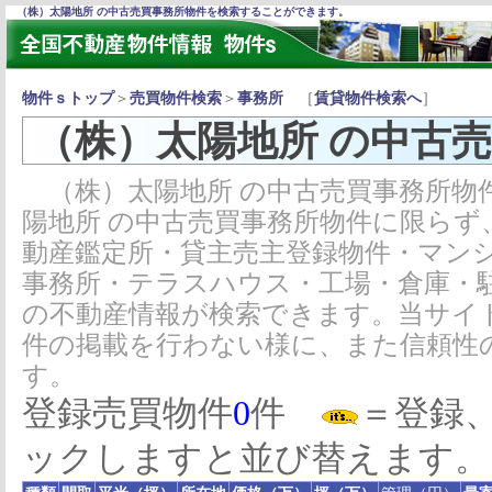
（株）太陽地所 の中古売買事務所物件を検索することができます。
物件ｓトップ
＞
売買物件検索
＞
事務所
［
賃貸物件検索へ
］
（株）太陽地所 の中古
（株）太陽地所 の中古売買事務所物
陽地所 の中古売買事務所物件に限らず
動産鑑定所・貸主売主登録物件・マン
事務所・テラスハウス・工場・倉庫・
の不動産情報が検索できます。当サイ
件の掲載を行わない様に、また信頼性
す。
登録売買物件
0
件
＝登録
ックしますと並び替えます。