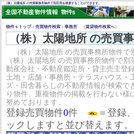
（株）太陽地所 の売買事務所物件で別荘用を検索することができます。
物件ｓトップ
＞
売買物件検索
＞
事務所
［
賃貸物件検索へ
］
（株）太陽地所 の売買
（株）太陽地所 の売買事務所物件で
（株）太陽地所 の売買事務所物件で別
動産会社・不動産鑑定所・貸主売主登
土地・店舗・事務所・テラスハウス・
ズ・田舎暮らしの不動産情報が検索で
り物件、重複物件の掲載を行わない様
努めております。
登録売買物件
0
件
＝登録
ックしますと並び替えます。