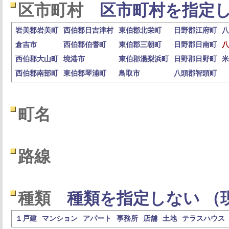
区市町村
区市町村を指定し
岩美郡岩美町
西伯郡日吉津村
東伯郡北栄町
日野郡江府町
八
倉吉市
西伯郡伯耆町
東伯郡三朝町
日野郡日南町
八
西伯郡大山町
境港市
東伯郡湯梨浜町
日野郡日野町
米
西伯郡南部町
東伯郡琴浦町
鳥取市
八頭郡智頭町
町名
路線
種類
種類を指定しない （
１戸建
マンション
アパート
事務所
店舗
土地
テラスハウス