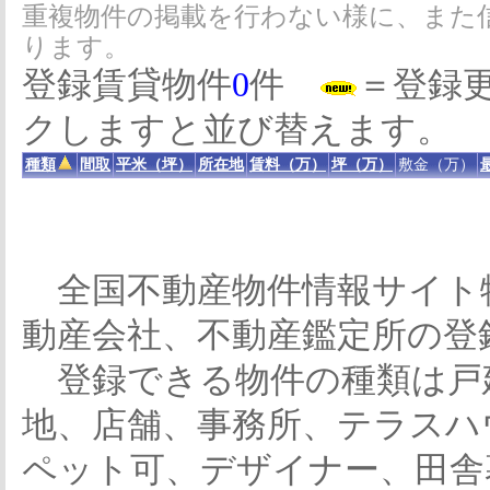
重複物件の掲載を行わない様に、また
ります。
登録賃貸物件
0
件
＝登録
クしますと並び替えます。
種類
間取
平米（坪）
所在地
賃料（万）
坪（万）
敷金（万）
全国不動産物件情報サイト
動産会社、不動産鑑定所の登
登録できる物件の種類は戸
地、店舗、事務所、テラスハ
ペット可、デザイナー、田舎