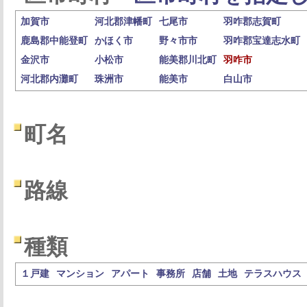
加賀市
河北郡津幡町
七尾市
羽咋郡志賀町
鹿島郡中能登町
かほく市
野々市市
羽咋郡宝達志水町
金沢市
小松市
能美郡川北町
羽咋市
河北郡内灘町
珠洲市
能美市
白山市
町名
路線
種類
１戸建
マンション
アパート
事務所
店舗
土地
テラスハウス