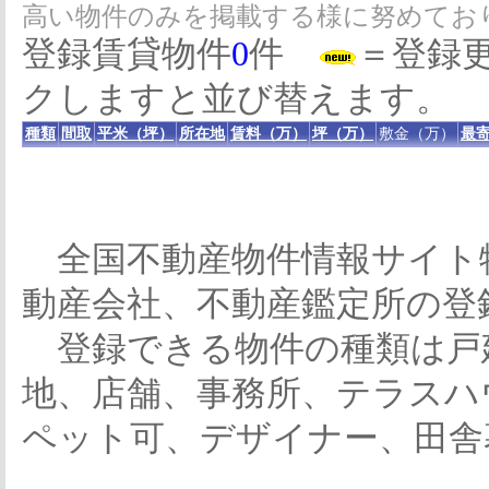
高い物件のみを掲載する様に努めてお
登録賃貸物件
0
件
＝登録
クしますと並び替えます。
種類
間取
平米（坪）
所在地
賃料（万）
坪（万）
敷金（万）
最寄
全国不動産物件情報サイト
動産会社、不動産鑑定所の登
登録できる物件の種類は戸
地、店舗、事務所、テラスハ
ペット可、デザイナー、田舎