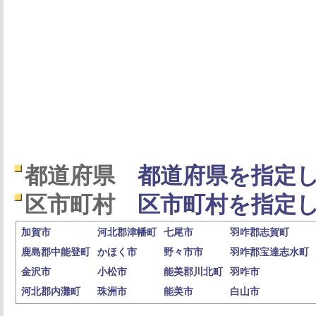
都道府県
都道府県を指定し
区市町村
区市町村を指定し
加賀市
河北郡津幡町
七尾市
羽咋郡志賀町
鹿島郡中能登町
かほく市
野々市市
羽咋郡宝達志水町
金沢市
小松市
能美郡川北町
羽咋市
河北郡内灘町
珠洲市
能美市
白山市