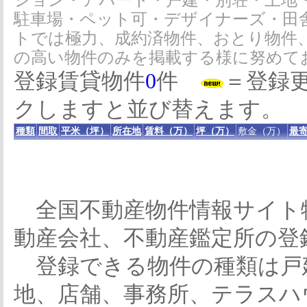
ション・アパート・戸建・別荘・土地
駐車場・ペット可・デザイナーズ・田
トでは極力、成約済物件、おとり物件
の高い物件のみを掲載する様に努めて
登録賃貸物件
0
件
＝登録
クしますと並び替えます。
種類
間取
平米（坪）
所在地
賃料（万）
坪（万）
敷金（万）
最寄
全国不動産物件情報サイト
動産会社、不動産鑑定所の登
登録できる物件の種類は戸
地、店舗、事務所、テラスハ