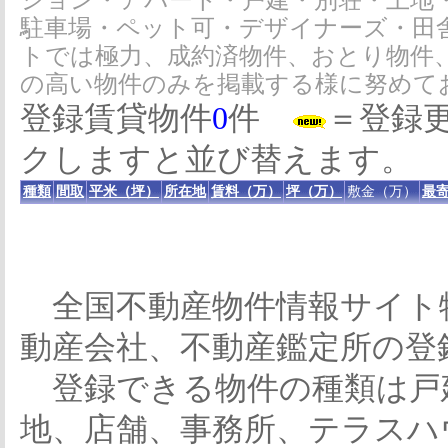
ション・アパート・戸建・別荘・土地
駐車場・ペット可・デザイナーズ・田
トでは極力、成約済物件、おとり物件
の高い物件のみを掲載する様に努めて
登録賃貸物件
0
件
＝登録
クしますと並び替えます。
種類
間取
平米（坪）
所在地
賃料（万）
坪（万）
敷金（万）
最寄
全国不動産物件情報サイト
動産会社、不動産鑑定所の登
登録できる物件の種類は戸
地、店舗、事務所、テラスハ