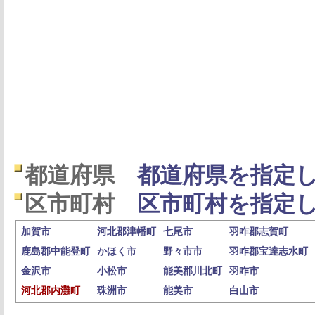
都道府県
都道府県を指定し
区市町村
区市町村を指定し
加賀市
河北郡津幡町
七尾市
羽咋郡志賀町
鹿島郡中能登町
かほく市
野々市市
羽咋郡宝達志水町
金沢市
小松市
能美郡川北町
羽咋市
河北郡内灘町
珠洲市
能美市
白山市