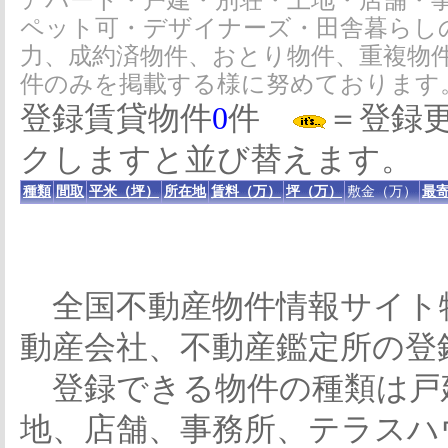
アパート・戸建・別荘・土地・店舗・
ペット可・デザイナーズ・田舎暮らし
力、成約済物件、おとり物件、重複物
件のみを掲載する様に努めております
登録賃貸物件
0
件
＝登録
クしますと並び替えます。
種類
間取
平米（坪）
所在地
賃料（万）
坪（万）
敷金（万）
最寄
全国不動産物件情報サイト
動産会社、不動産鑑定所の登
登録できる物件の種類は戸
地、店舗、事務所、テラスハ