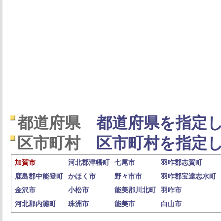
都道府県
都道府県を指定し
区市町村
区市町村を指定し
加賀市
河北郡津幡町
七尾市
羽咋郡志賀町
鹿島郡中能登町
かほく市
野々市市
羽咋郡宝達志水町
金沢市
小松市
能美郡川北町
羽咋市
河北郡内灘町
珠洲市
能美市
白山市