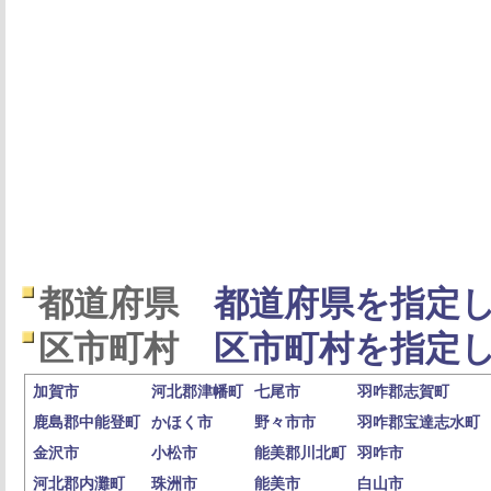
都道府県
都道府県を指定し
区市町村
区市町村を指定し
加賀市
河北郡津幡町
七尾市
羽咋郡志賀町
鹿島郡中能登町
かほく市
野々市市
羽咋郡宝達志水町
金沢市
小松市
能美郡川北町
羽咋市
河北郡内灘町
珠洲市
能美市
白山市