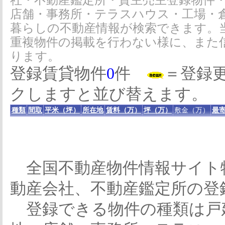
社・不動産鑑定所・貸主売主登録物件
店舗・事務所・テラスハウス・工場・
暮らしの不動産情報が検索できます。
重複物件の掲載を行わない様に、また
ります。
登録賃貸物件
0
件
＝登録
クしますと並び替えます。
種類
間取
平米（坪）
所在地
賃料（万）
坪（万）
敷金（万）
最寄
全国不動産物件情報サイト
動産会社、不動産鑑定所の登
登録できる物件の種類は戸