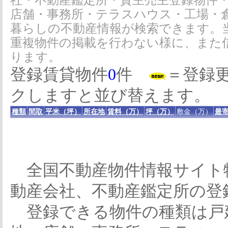
社・不動産鑑定所・貸主売主登録物件
店舗・事務所・テラスハウス・工場・
暮らしの不動産情報が検索できます。
重複物件の掲載を行わない様に、また
ります。
登録賃貸物件
0
件
＝登録
クしますと並び替えます。
種類
間取
平米（坪）
所在地
賃料（万）
坪（万）
敷金（万）
最寄
全国不動産物件情報サイト
動産会社、不動産鑑定所の登
登録できる物件の種類は戸