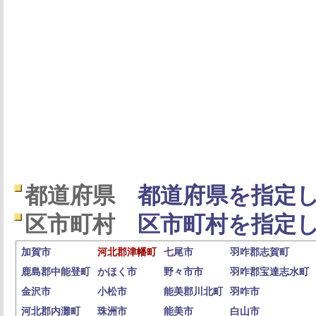
都道府県
都道府県を指定し
区市町村
区市町村を指定し
加賀市
河北郡津幡町
七尾市
羽咋郡志賀町
鹿島郡中能登町
かほく市
野々市市
羽咋郡宝達志水町
金沢市
小松市
能美郡川北町
羽咋市
河北郡内灘町
珠洲市
能美市
白山市