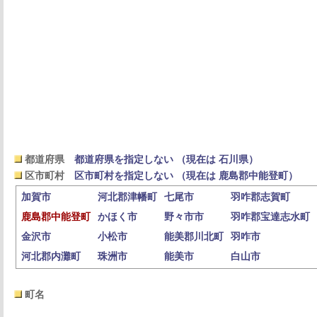
都道府県
都道府県を指定しない （現在は 石川県）
区市町村
区市町村を指定しない （現在は 鹿島郡中能登町）
加賀市
河北郡津幡町
七尾市
羽咋郡志賀町
鹿島郡中能登町
かほく市
野々市市
羽咋郡宝達志水町
金沢市
小松市
能美郡川北町
羽咋市
河北郡内灘町
珠洲市
能美市
白山市
町名