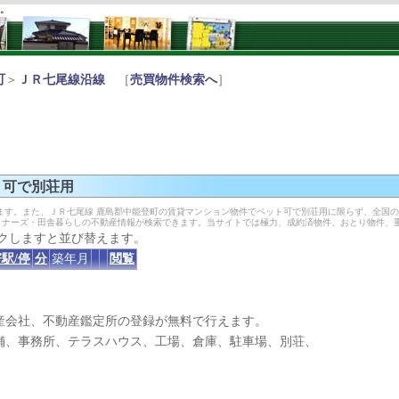
す。
町
＞
ＪＲ七尾線沿線
［
売買物件検索へ
］
ト可で別荘用
ます。また、ＪＲ七尾線 鹿島郡中能登町の賃貸マンション物件でペット可で別荘用に限らず、全国
イナーズ・田舎暮らしの不動産情報が検索できます。当サイトでは極力、成約済物件、おとり物件、
クしますと並び替えます。
駅/停
分
築年月
閲覧
産会社、不動産鑑定所の登録が無料で行えます。
、事務所、テラスハウス、工場、倉庫、駐車場、別荘、