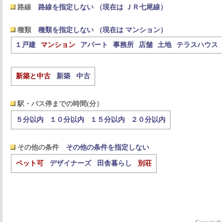
路線
路線を指定しない （現在は ＪＲ七尾線）
種類
種類を指定しない （現在は マンション）
１戸建
マンション
アパート
事務所
店舗
土地
テラスハウス
新築と中古
新築
中古
駅・バス停までの時間(分）
５分以内
１０分以内
１５分以内
２０分以内
その他の条件
その他の条件を指定しない
ペット可
デザイナーズ
田舎暮らし
別荘