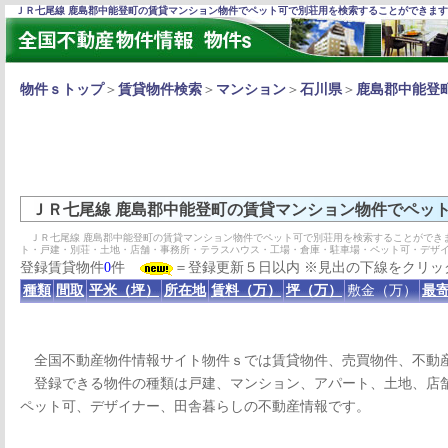
ＪＲ七尾線 鹿島郡中能登町の賃貸マンション物件でペット可で別荘用を検索することができま
物件ｓトップ
＞
賃貸物件検索
＞
マンション
＞
石川県
＞
鹿島郡中能登
ＪＲ七尾線 鹿島郡中能登町の賃貸マンション物件でペッ
ＪＲ七尾線 鹿島郡中能登町の賃貸マンション物件でペット可で別荘用を検索することができ
ト・戸建・別荘・土地・店舗・事務所・テラスハウス・工場・倉庫・駐車場・ペット可・デザ
登録賃貸物件
0
件
＝登録更新５日以内 ※見出の下線をクリッ
種類
間取
平米（坪）
所在地
賃料（万）
坪（万）
敷金（万）
最寄
全国不動産物件情報サイト物件ｓでは賃貸物件、売買物件、不動
登録できる物件の種類は戸建、マンション、アパート、土地、店舗
ペット可、デザイナー、田舎暮らしの不動産情報です。