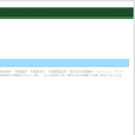
の賃貸物件・売買物件・不動産会社・不動産鑑定所・貸主売主登録物件・マンション・アパー
重複物件の掲載を行わない様に、また信頼性の高い物件のみを掲載する様に努めております。