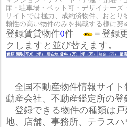
マンション・アパート・戸建・別荘・
庫・駐車場・ペット可・デザイナーズ
サイトでは極力、成約済物件、おとり
頼性の高い物件のみを掲載する様に努
登録賃貸物件
0
件
＝登録
クしますと並び替えます。
種類
間取
平米（坪）
所在地
賃料（万）
坪（万）
敷金（万）
最寄
全国不動産物件情報サイト
動産会社、不動産鑑定所の登
登録できる物件の種類は戸
地、店舗、事務所、テラスハ