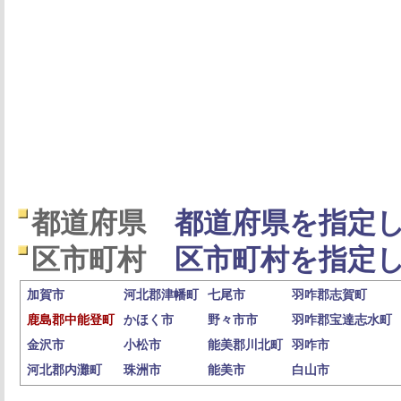
都道府県
都道府県を指定し
区市町村
区市町村を指定し
加賀市
河北郡津幡町
七尾市
羽咋郡志賀町
鹿島郡中能登町
かほく市
野々市市
羽咋郡宝達志水町
金沢市
小松市
能美郡川北町
羽咋市
河北郡内灘町
珠洲市
能美市
白山市