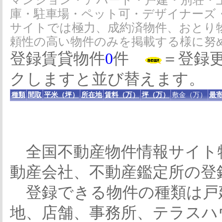
マンション・アパート・戸建・別荘・
庫・駐車場・ペット可・デザイナーズ
サイトでは極力、成約済物件、おとり
頼性の高い物件のみを掲載する様に努
登録賃貸物件
0
件
＝登録
クしますと並び替えます。
種類
間取
平米（坪）
所在地
賃料（万）
坪（万）
敷金（万）
最寄
全国不動産物件情報サイト
動産会社、不動産鑑定所の登
登録できる物件の種類は戸
地、店舗、事務所、テラスハ