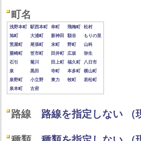
町名
浅野本町
駅西本町
幸町
飛梅町
松村
旭町
大浦町
新神田
額谷
もりの里
荒屋町
尾張町
末町
野町
山科
粟崎町
笠市町
田井町
広坂
弥生
石引
菊川
田上町
福久町
八日市
泉
黒田
寺町
本多町
横山町
泉野町
小立野
東力
牧町
若松町
泉本町
古府
路線
路線を指定しない （
種類
種類を指定しない （