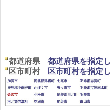
都道府県
都道府県を指定し
区市町村
区市町村を指定し
加賀市
河北郡津幡町
七尾市
羽咋郡志賀町
鹿島郡中能登町
かほく市
野々市市
羽咋郡宝達志水町
金沢市
小松市
能美郡川北町
羽咋市
河北郡内灘町
珠洲市
能美市
白山市