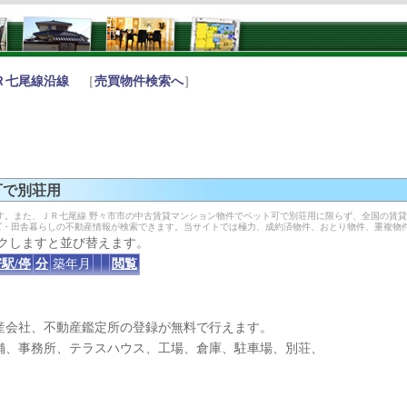
Ｒ七尾線沿線
［
売買物件検索へ
］
可で別荘用
す。また、ＪＲ七尾線 野々市市の中古賃貸マンション物件でペット可で別荘用に限らず、全国の賃
ズ・田舎暮らしの不動産情報が検索できます。当サイトでは極力、成約済物件、おとり物件、重複物
クしますと並び替えます。
駅/停
分
築年月
閲覧
産会社、不動産鑑定所の登録が無料で行えます。
、事務所、テラスハウス、工場、倉庫、駐車場、別荘、