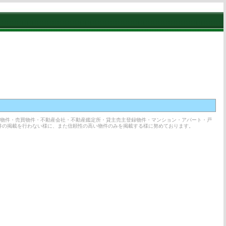
貸物件・売買物件・不動産会社・不動産鑑定所・貸主売主登録物件・マンション・アパート・戸
件の掲載を行わない様に、また信頼性の高い物件のみを掲載する様に努めております。