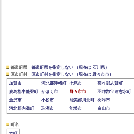
都道府県
都道府県を指定しない （現在は 石川県）
区市町村
区市町村を指定しない （現在は 野々市市）
加賀市
河北郡津幡町
七尾市
羽咋郡志賀町
鹿島郡中能登町
かほく市
野々市市
羽咋郡宝達志水町
金沢市
小松市
能美郡川北町
羽咋市
河北郡内灘町
珠洲市
能美市
白山市
町名
本町