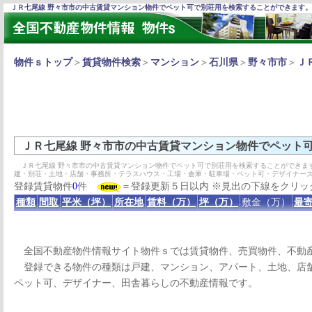
ＪＲ七尾線 野々市市の中古賃貸マンション物件でペット可で別荘用を検索することができます。
物件ｓトップ
＞
賃貸物件検索
＞
マンション
＞
石川県
＞
野々市市
＞
Ｊ
ＪＲ七尾線 野々市市の中古賃貸マンション物件でペット
ＪＲ七尾線 野々市市の中古賃貸マンション物件でペット可で別荘用を検索することができま
建・別荘・土地・店舗・事務所・テラスハウス・工場・倉庫・駐車場・ペット可・デザイナー
登録賃貸物件
0
件
＝登録更新５日以内 ※見出の下線をクリッ
種類
間取
平米（坪）
所在地
賃料（万）
坪（万）
敷金（万）
最寄
全国不動産物件情報サイト物件ｓでは賃貸物件、売買物件、不動
登録できる物件の種類は戸建、マンション、アパート、土地、店舗
ペット可、デザイナー、田舎暮らしの不動産情報です。