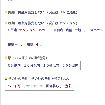
路線
路線を指定しない （現在は ＪＲ七尾線）
種類
種類を指定しない （現在は マンション）
１戸建
マンション
アパート
事務所
店舗
土地
テラスハウス
新築と中古
新築
中古
駅・バス停までの時間(分）
５分以内
１０分以内
１５分以内
２０分以内
その他の条件
その他の条件を指定しない
ペット可
デザイナーズ
田舎暮らし
別荘