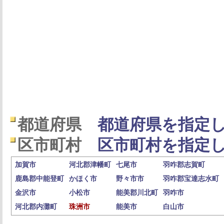
都道府県
都道府県を指定し
区市町村
区市町村を指定し
加賀市
河北郡津幡町
七尾市
羽咋郡志賀町
鹿島郡中能登町
かほく市
野々市市
羽咋郡宝達志水町
金沢市
小松市
能美郡川北町
羽咋市
河北郡内灘町
珠洲市
能美市
白山市