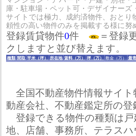
マンション・アパート・戸建・別荘・
庫・駐車場・ペット可・デザイナーズ
サイトでは極力、成約済物件、おとり
頼性の高い物件のみを掲載する様に努
登録賃貸物件
0
件
＝登録
クしますと並び替えます。
種類
間取
平米（坪）
所在地
賃料（万）
坪（万）
敷金（万）
最寄
全国不動産物件情報サイト
動産会社、不動産鑑定所の登
登録できる物件の種類は戸
地、店舗、事務所、テラスハ