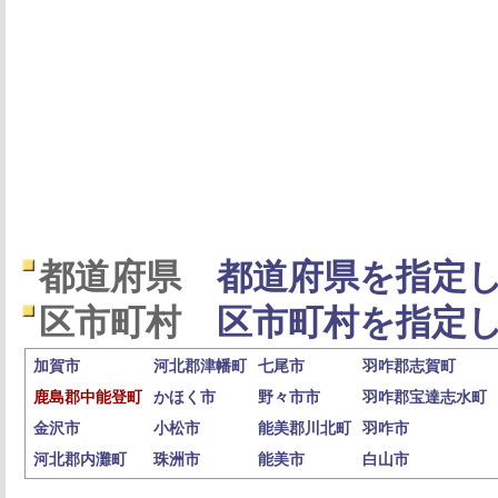
都道府県
都道府県を指定し
区市町村
区市町村を指定し
加賀市
河北郡津幡町
七尾市
羽咋郡志賀町
鹿島郡中能登町
かほく市
野々市市
羽咋郡宝達志水町
金沢市
小松市
能美郡川北町
羽咋市
河北郡内灘町
珠洲市
能美市
白山市