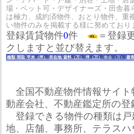
ン・アパート・戸建・別荘・土地・店
場・ペット可・デザイナーズ・田舎暮
は極力、成約済物件、おとり物件、重
い物件のみを掲載する様に努めており
登録賃貸物件
0
件
＝登録
クしますと並び替えます。
種類
間取
平米（坪）
所在地
賃料（万）
坪（万）
敷金（万）
最寄
全国不動産物件情報サイト
動産会社、不動産鑑定所の登
登録できる物件の種類は戸
地、店舗、事務所、テラスハ