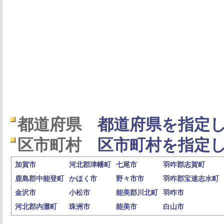
都道府県
都道府県を指定し
区市町村
区市町村を指定し
加賀市
河北郡津幡町
七尾市
羽咋郡志賀町
鹿島郡中能登町
かほく市
野々市市
羽咋郡宝達志水町
金沢市
小松市
能美郡川北町
羽咋市
河北郡内灘町
珠洲市
能美市
白山市