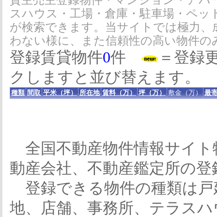
貸主売主登録物件・マンション・アパ
スハウス・工場・倉庫・駐車場・ペッ
が検索できます。当サイトでは極力、
わない様に、また信頼性の高い物件の
登録賃貸物件
0
件
＝登録
クしますと並び替えます。
種類
間取
平米（坪）
所在地
賃料（万）
坪（万）
敷金（万）
最寄
全国不動産物件情報サイト
動産会社、不動産鑑定所の登
登録できる物件の種類は戸
地、店舗、事務所、テラスハ