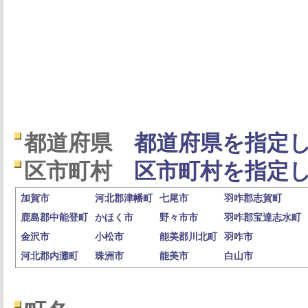
都道府県
都道府県を指定し
区市町村
区市町村を指定し
加賀市
河北郡津幡町
七尾市
羽咋郡志賀町
鹿島郡中能登町
かほく市
野々市市
羽咋郡宝達志水町
金沢市
小松市
能美郡川北町
羽咋市
河北郡内灘町
珠洲市
能美市
白山市