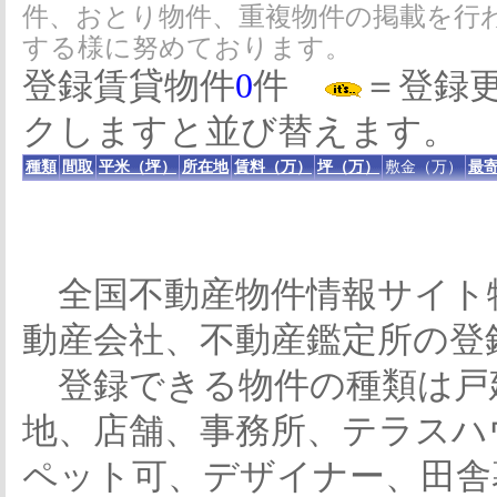
件、おとり物件、重複物件の掲載を行
する様に努めております。
登録賃貸物件
0
件
＝登録
クしますと並び替えます。
種類
間取
平米（坪）
所在地
賃料（万）
坪（万）
敷金（万）
最寄
全国不動産物件情報サイト
動産会社、不動産鑑定所の登
登録できる物件の種類は戸
地、店舗、事務所、テラスハ
ペット可、デザイナー、田舎