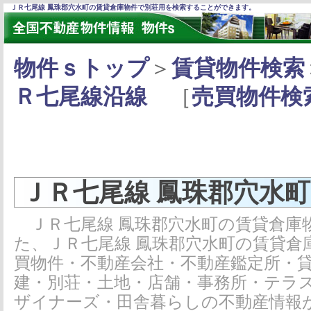
ＪＲ七尾線 鳳珠郡穴水町の賃貸倉庫物件で別荘用を検索することができます。
物件ｓトップ
＞
賃貸物件検索
Ｒ七尾線沿線
［
売買物件検
ＪＲ七尾線 鳳珠郡穴水
ＪＲ七尾線 鳳珠郡穴水町の賃貸倉庫
た、ＪＲ七尾線 鳳珠郡穴水町の賃貸倉
買物件・不動産会社・不動産鑑定所・
建・別荘・土地・店舗・事務所・テラ
ザイナーズ・田舎暮らしの不動産情報